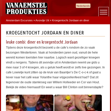
Nederlands
Amsterdam Excursies
»
Avondje Uit
»
Kroegentocht Jordaan en diner
KROEGENTOCHT JORDAAN EN DINER
leuke combi: diner en kroegentocht Jordaan
Tijdens deze kroegentocht bezoekt u de cafe’s rondom de zo vaak
bezongen Westertoren. Vaak al honderden jaren oud, vanuit de hele
wereld komen toeristen hier naartoe. Logisch want gezelliger kroegen
vindt u nergens. Tijdens dit avondje uit in Amsterdam neemt uw gids u
mee naar 3 of 4 kroegen, als u geluk heeft wordt er zelfs live gezongen. In
cafe Lowietje kunt zitten op de kruk van Baantjer’s De C-o-c-k of gaat u
liever naar het café waar Yolanthe haar vrijgezellenfeest had? Dat zit
tegenover de oude stamkroeg van Willem Holleeder en Cor van Hout.
Bekijk de video hiernaast! En weet u waar Bill Clinton ooit binnenstapte?