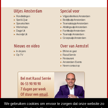
Uitjes Amsterdam
Special voor
Rondleidingen
Vrijgezellenfeest Amsterdam
Spel & Quiz
Bedrijfsuitje Amsterdam
Speurtochten
Teamuitstapje Amsterdam
Workshops
Afdelingsuitje Amsterdam
Dagje Uit
Familieuitje Amsterdam
Avondje Uit
Teamuitje Amsterdam
Groepsuitje Amsterdam
Nieuws en video
Over van Aemstel
In de pers
BN’ers te gast
Op TV
Raoul Serrée
Restaurant
Amsterdam Events
Neem contact op
Bel met Raoul Serrée
06-53 90 90 90
7 dagen per week
Of stuur een
email
.
We gebruiken cookies om ervoor te zorgen dat onze website zo