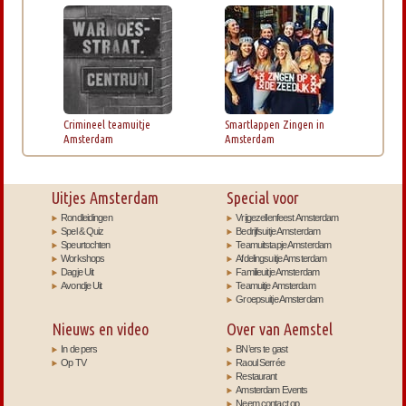
Crimineel teamuitje
Smartlappen Zingen in
Amsterdam
Amsterdam
Uitjes Amsterdam
Special voor
Rondleidingen
Vrijgezellenfeest Amsterdam
Spel & Quiz
Bedrijfsuitje Amsterdam
Speurtochten
Teamuitstapje Amsterdam
Workshops
Afdelingsuitje Amsterdam
Dagje Uit
Familieuitje Amsterdam
Avondje Uit
Teamuitje Amsterdam
Groepsuitje Amsterdam
Nieuws en video
Over van Aemstel
In de pers
BN’ers te gast
Op TV
Raoul Serrée
Restaurant
Amsterdam Events
Neem contact op