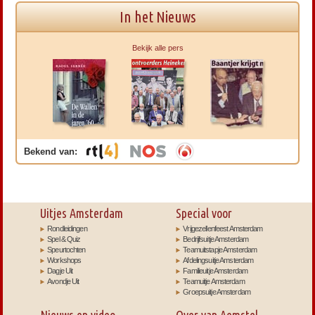
In het Nieuws
Bekijk alle pers
Bekend van:
Uitjes Amsterdam
Special voor
Rondleidingen
Vrijgezellenfeest Amsterdam
Spel & Quiz
Bedrijfsuitje Amsterdam
Speurtochten
Teamuitstapje Amsterdam
Workshops
Afdelingsuitje Amsterdam
Dagje Uit
Familieuitje Amsterdam
Avondje Uit
Teamuitje Amsterdam
Groepsuitje Amsterdam
Nieuws en video
Over van Aemstel