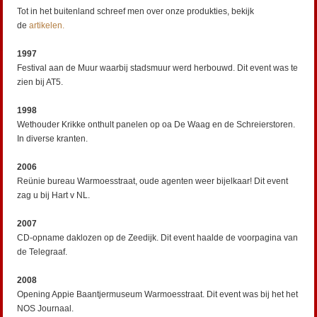
Tot in het buitenland schreef men over onze produkties, bekijk
de
artikelen.
1997
Festival aan de Muur waarbij stadsmuur werd herbouwd. Dit event was te
zien bij AT5.
1998
Wethouder Krikke onthult panelen op oa De Waag en de Schreierstoren.
In diverse kranten.
2006
Reünie bureau Warmoesstraat, oude agenten weer bijelkaar! Dit event
zag u bij Hart v NL.
2007
CD-opname daklozen op de Zeedijk. Dit event haalde de voorpagina van
de Telegraaf.
2008
Opening Appie Baantjermuseum Warmoesstraat. Dit event was bij het het
NOS Journaal.