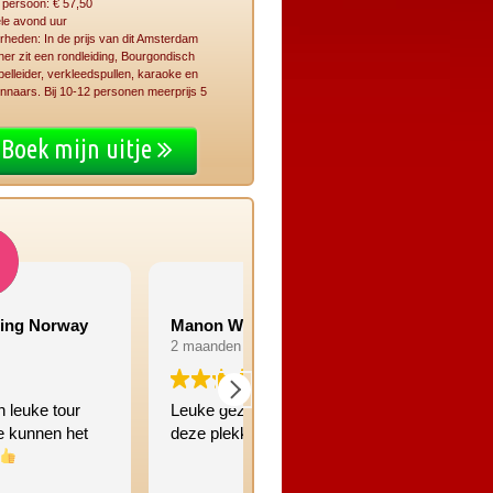
r persoon: € 57,50
le avond uur
rheden: In de prijs van dit Amsterdam
er zit een rondleiding, Bourgondisch
spelleider, verkleedspullen, karaoke en
nnaars. Bij 10-12 personen meerprijs 5
Boek mijn uitje
on W
Joyce scheel
nden geleden
2 maanden geleden
 gezellig tour. Nog nooit op
Super interessante rondleiding
 plekken geweest!
maar leuke grappige en leerz
verhalen. Bedankt Raoul voor
plezierige wandeling door de