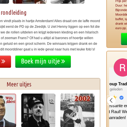
Prijs pe
Duur: he
Bijzonde
rondleiding
Moorddin
buffet, 
n vindt plaats in hartje Amsterdam! Alles draait om de laffe moord
drank wi
ijkt eerst de PD op de Zeedijk. U ziet Henny liggen op een fot die
euro pp.
we de rollen uitdelen en krijgt iedereen kleding en een hilarisch
 of zeeman Frans? Of had u altijd al barones of hoertje willen
n geluid en een groot scherm. De winnaars krijgen drank en de
t moorddiner gaat u in iede geval naar huis met leuke foto’s!
e
Boek mijn uitje
Meer uitjes
Rental Group Trading Norway
Man
2 maanden geleden
2 maa
Hele interessante en leuke tour
Leuke
gehad met Raul! We kunnen het
deze
iedereen aanraden!