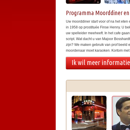
Programma Moorddiner en 
Uw moorddiner start voor of na het eten e
in 1958 op prostituée Finse Henny. U bek
uw spelleider meeheeft. In het cafe gaan 
script. Wat dacht u van Majoor Bosshardt
zijn? We maken gebruik van prof beeld e
moordenaar moet karaoken. Kortom met di
Ik wil meer informati