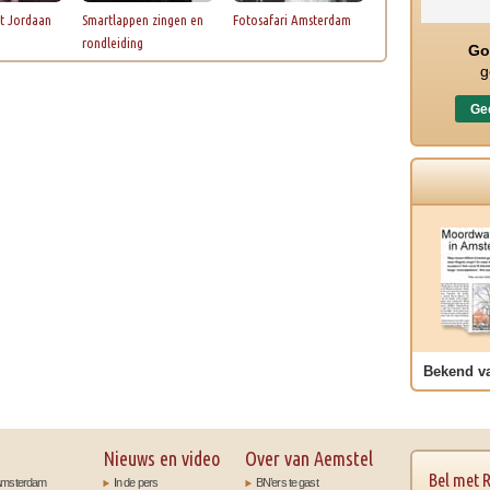
t Jordaan
Smartlappen zingen en
Fotosafari Amsterdam
rondleiding
Go
g
Gec
Bekend v
Nieuws en video
Over van Aemstel
Bel met 
t Amsterdam
In de pers
BN’ers te gast