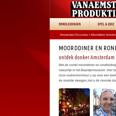
RONDLEIDINGEN
SPEL & QUIZ
Amsterdam Excursies
»
Moorddiner Amste
MOORDDINER EN RON
ontdek donker Amsterdam
Met de combi moorddiner en rondleiding 
natuurlijk in het Baantjermuseum. Hier be
onze oudrechercheur u op voor een toert
de smalste steegjes ziet u de mooiste d