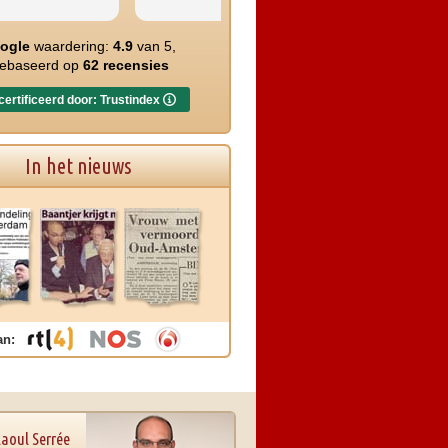
straten van Amsterdam
ogle
waardering:
4.9
van 5,
ebaseerd op
62 recensies
ertificeerd door: Trustindex
In het nieuws
an:
Raoul Serrée