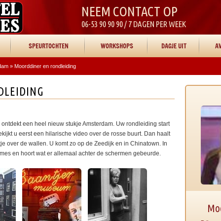
NEEM CONTACT OP
06-53 90 90 90 / 7 DAGEN PER WEEK
SPEURTOCHTEN
WORKSHOPS
DAGJE UIT
AV
rdam
»
Moorddiner en rondleiding
DLEIDING
ontdekt een heel nieuw stukje Amsterdam. Uw rondleiding start
kijkt u eerst een hilarische video over de rosse buurt. Dan haalt
je over de wallen. U komt zo op de Zeedijk en in Chinatown. In
ames en hoort wat er allemaal achter de schermen gebeurde.
Moo