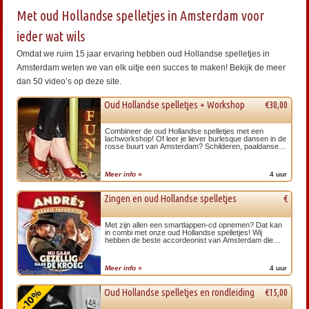
Met oud Hollandse spelletjes in Amsterdam voor
ieder wat wils
Omdat we ruim 15 jaar ervaring hebben oud Hollandse spelletjes in
Amsterdam weten we van elk uitje een succes te maken! Bekijk de meer
dan 50 video’s op deze site.
Oud Hollandse spelletjes + Workshop
€30,00
Combineer de oud Hollandse spelletjes met een
lachworkshop! Of leer je liever burlesque dansen in de
rosse buurt van Amsterdam? Schilderen, paaldansen
of een smartlappenworkshop.
Meer info »
4 uur
Zingen en oud Hollandse spelletjes
€
Met zijn allen een smartlappen-cd opnemen? Dat kan
in combi met onze oud Hollandse spelletjes! Wij
hebben de beste accordeonist van Amsterdam die
heel veel nummers kent!
Meer info »
4 uur
Oud Hollandse spelletjes en rondleiding
€15,00