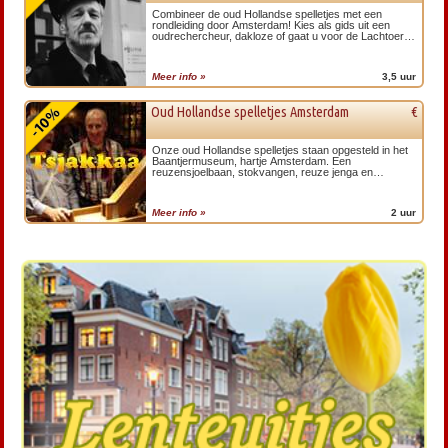
Combineer de oud Hollandse spelletjes met een
rondleiding door Amsterdam! Kies als gids uit een
oudrechercheur, dakloze of gaat u voor de Lachtoer
door de rosse buurt van Amsterdam?
Meer info »
3,5 uur
Oud Hollandse spelletjes Amsterdam
€
Onze oud Hollandse spelletjes staan opgesteld in het
Baantjermuseum, hartje Amsterdam. Een
reuzensjoelbaan, stokvangen, reuze jenga en
tafelhockey. Scoor extra met karaoke!
Meer info »
2 uur