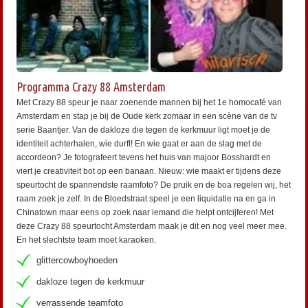
Programma Crazy 88 Amsterdam
Met Crazy 88 speur je naar zoenende mannen bij het 1e homocafé van
Amsterdam en stap je bij de Oude kerk zomaar in een scène van de tv
serie Baantjer. Van de dakloze die tegen de kerkmuur ligt moet je de
identiteit achterhalen, wie durft! En wie gaat er aan de slag met de
accordeon? Je fotografeert tevens het huis van majoor Bosshardt en
viert je creativiteit bot op een banaan. Nieuw: wie maakt er tijdens deze
speurtocht de spannendste raamfoto? De pruik en de boa regelen wij, het
raam zoek je zelf. In de Bloedstraat speel je een liquidatie na en ga in
Chinatown maar eens op zoek naar iemand die helpt ontcijferen! Met
deze Crazy 88 speurtocht Amsterdam maak je dit en nog veel meer mee.
En het slechtste team moet karaoken.
glittercowboyhoeden
dakloze tegen de kerkmuur
verrassende teamfoto