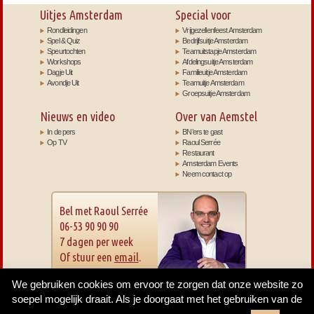
Uitjes Amsterdam
Special voor
Rondleidingen
Vrijgezellenfeest Amsterdam
Spel & Quiz
Bedrijfsuitje Amsterdam
Speurtochten
Teamuitstapje Amsterdam
Workshops
Afdelingsuitje Amsterdam
Dagje Uit
Familieuitje Amsterdam
Avondje Uit
Teamuitje Amsterdam
Groepsuitje Amsterdam
Nieuws en video
Over van Aemstel
In de pers
BN’ers te gast
Op TV
Raoul Serrée
Restaurant
Amsterdam Events
Neem contact op
Bel met Raoul Serrée
06-53 90 90 90
7 dagen per week
Of stuur een
email
.
We gebruiken cookies om ervoor te zorgen dat onze website zo
soepel mogelijk draait. Als je doorgaat met het gebruiken van de
2026 ©
Van Aemstel Produkties
–
Voorwaarden
–
Cookies
- Gemaakt door
Designbureau