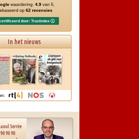
ogle
waardering:
4.9
van 5,
ebaseerd op
62 recensies
ertificeerd door: Trustindex
In het nieuws
an:
Raoul Serrée
 90 90 90