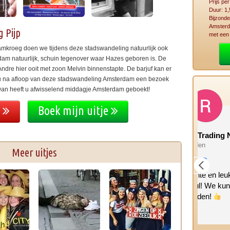
Prijs pe
Duur: 1,
Bijzond
Amsterda
 Pijp
met een
amkroeg doen we tijdens deze stadswandeling natuurlijk ook
dam natuurlijk, schuin tegenover waar Hazes geboren is. De
dre hier ooit met zoon Melvin binnenstapte. De barjuf kan er
nt u na afloop van deze stadswandeling Amsterdam een bezoek
an heeft u afwisselend middagje Amsterdam geboekt!
e
Boek mijn uitje
Rental Group Trading Norway
Man
2 maanden geleden
2 maa
Meer uitjes
Hele interessante en leuke tour
Leuke
gehad met Raul! We kunnen het
deze
iedereen aanraden!