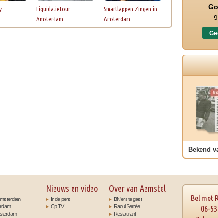
Go
y
Liquidatietour
Smartlappen Zingen in
g
Amsterdam
Amsterdam
Gec
Bekend v
Nieuws en video
Over van Aemstel
Bel met 
t Amsterdam
In de pers
BN’ers te gast
terdam
Op TV
Raoul Serrée
06-53
msterdam
Restaurant