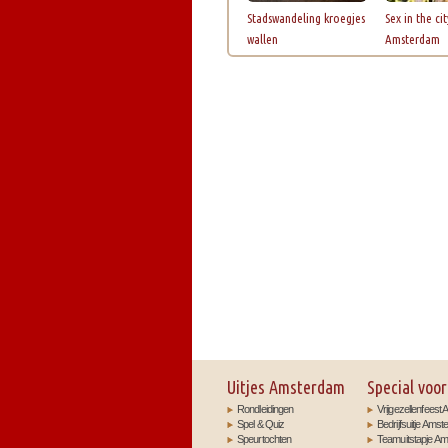
Stadswandeling kroegjes
Sex in the cit
wallen
Amsterdam
Uitjes Amsterdam
Special voor
Rondleidingen
Vrijgezellenfees
Spel & Quiz
Bedrijfsuitje Ams
Speurtochten
Teamuitstapje A