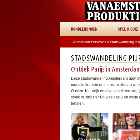
RONDLEIDINGEN
SPEL & QUIZ
Amsterdam Excursies
»
Stadswandeling in
STADSWANDELING PIJ
Ontdek Parijs in Amsterda
Deze stadswandeling Amsterdam gaat dw
mooiste kramen en meest exotische winkeltj
Oosten. Kleurrijk en divers met een sau
stond te zingen? Hij was pas 5 en wilde
betalen.