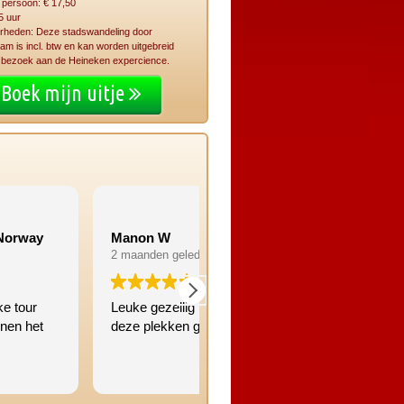
r persoon: € 17,50
5 uur
erheden: Deze stadswandeling door
m is incl. btw en kan worden uitgebreid
 bezoek aan de Heineken expercience.
Boek mijn uitje
on W
Joyce scheel
nden geleden
2 maanden geleden
 gezellig tour. Nog nooit op
Super interessante rondleiding
 plekken geweest!
maar leuke grappige en leerz
verhalen. Bedankt Raoul voor
plezierige wandeling door de
straten van Amsterdam