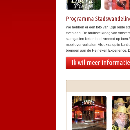
Programma Stadswandeling
We hebben er een foto van! Zijn oude st
even aan. De bruinste kroeg van Amster
stamgasten keken heel vreemd op toen An
mooi over verhalen. Als extra optie ku
brengen aan de Heineken Experience. D
Ik wil meer informati