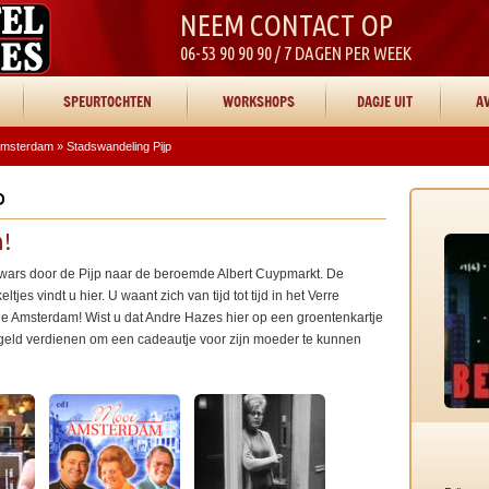
NEEM CONTACT OP
06-53 90 90 90 / 7 DAGEN PER WEEK
SPEURTOCHTEN
WORKSHOPS
DAGJE UIT
AV
 Amsterdam
»
Stadswandeling Pijp
P
m!
ars door de Pijp naar de beroemde Albert Cuypmarkt. De
es vindt u hier. U waant zich van tijd tot tijd in het Verre
sje Amsterdam! Wist u dat Andre Hazes hier op een groentenkartje
 geld verdienen om een cadeautje voor zijn moeder te kunnen