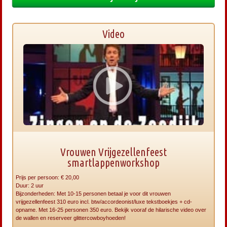
Video
Vrouwen Vrijgezellenfeest
smartlappenworkshop
Prijs per persoon: € 20,00
Duur: 2 uur
Bijzonderheden: Met 10-15 personen betaal je voor dit vrouwen
vrijgezellenfeest 310 euro incl. btw/accordeonist/luxe tekstboekjes + cd-
opname. Met 16-25 personen 350 euro. Bekijk vooraf de hilarische video over
de wallen en reserveer glittercowboyhoeden!