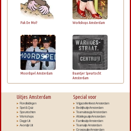
Pak De Mol!
Workshops Amsterdam
Moordspel Amsterdam
Baantjer Speurtocht
Amsterdam
Uitjes Amsterdam
Special voor
Rondleidingen
Vrijgezellenfeest Amsterdam
Spel & Quiz
Bedrijfsuitje Amsterdam
Speurtochten
Teamuitstapje Amsterdam
Workshops
Afdelingsuitje Amsterdam
Dagje Uit
Familieuitje Amsterdam
Avondje Uit
Teamuitje Amsterdam
Groepsuitje Amsterdam