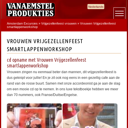
Nederlands
Amsterdam Excursies
»
Vrijgezellenfeest vrouwen
»
Vrouwen Vrijgezellenfeest
smartlappenworkshop
VROUWEN VRIJGEZELLENFEEST
SMARTLAPPENWORKSHOP
cd opname met Vrouwen Vrijgezellenfeest
smartlappenworkshop
Vrouwen zingen nu eenmaal beter dan mannen, dit vrijgezellenfeest is
dus geknipt voor jullie! En je zit ook nog eens in een gezellig cafe aan de
rand van de rosse buurt. Samen met onze accordeonist ga je aan de slag
om een mooie cd op te nemen. In ons luxe tekstboekje hebben we meer
dan 70 nummers, ook Franse/Duitse/Engelse.