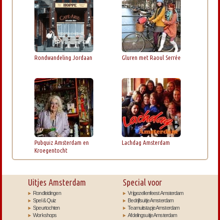
Rondwandeling Jordaan
Gluren met Raoul Serrée
Pubquiz Amsterdam en
Lachdag Amsterdam
Kroegentocht
Uitjes Amsterdam
Special voor
Rondleidingen
Vrijgezellenfeest Amsterdam
Spel & Quiz
Bedrijfsuitje Amsterdam
Speurtochten
Teamuitstapje Amsterdam
Workshops
Afdelingsuitje Amsterdam