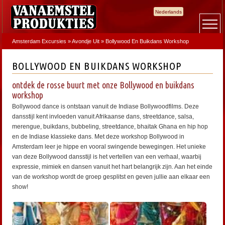
Nederlands
Amsterdam Excursies
»
Avondje Uit
»
Bollywood En Buikdans Workshop
BOLLYWOOD EN BUIKDANS WORKSHOP
ontdek de rosse buurt met onze Bollywood en buikdans
workshop
Bollywood dance is ontstaan vanuit de Indiase Bollywoodfilms. Deze
dansstijl kent invloeden vanuit Afrikaanse dans, streetdance, salsa,
merengue, buikdans, bubbeling, streetdance, bhaitak Ghana en hip hop
en de Indiase klassieke dans. Met deze workshop Bollywood in
Amsterdam leer je hippe en vooral swingende bewegingen. Het unieke
van deze Bollywood dansstijl is het vertellen van een verhaal, waarbij
expressie, mimiek en dansen vanuit het hart belangrijk zijn. Aan het einde
van de workshop wordt de groep gesplitst en geven jullie aan elkaar een
show!