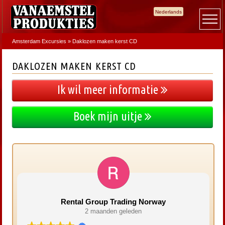
Nederlands
Amsterdam Excursies
»
Daklozen maken kerst CD
DAKLOZEN MAKEN KERST CD
Ik wil meer informatie
Boek mijn uitje
Rental Group Trading Norway
2 maanden geleden