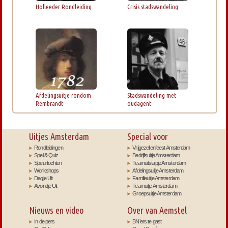
Holleeder Rondleiding
Crisis stadswandeling
Afdelingsuitje rondom
Stadswandeling met
Rembrandt
oudagent
Uitjes Amsterdam
Special voor
Rondleidingen
Vrijgezellenfeest Amsterdam
Spel & Quiz
Bedrijfsuitje Amsterdam
Speurtochten
Teamuitstapje Amsterdam
Workshops
Afdelingsuitje Amsterdam
Dagje Uit
Familieuitje Amsterdam
Avondje Uit
Teamuitje Amsterdam
Groepsuitje Amsterdam
Nieuws en video
Over van Aemstel
In de pers
BN’ers te gast