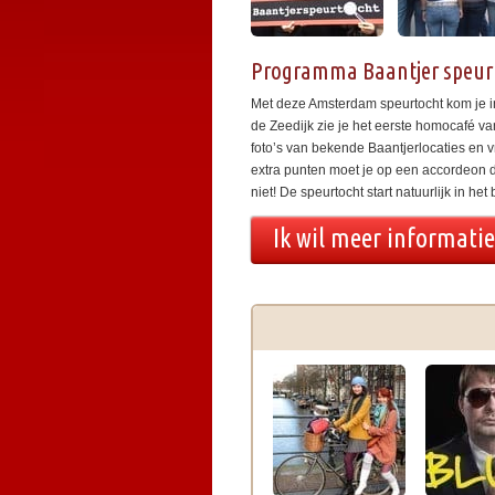
Programma Baantjer speu
Met deze Amsterdam speurtocht kom je i
de Zeedijk zie je het eerste homocafé 
foto’s van bekende Baantjerlocaties en vr
extra punten moet je op een accordeon d
niet! De speurtocht start natuurlijk in
Ik wil meer informati