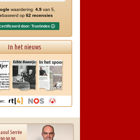
ogle
waardering:
4.9
van 5,
ebaseerd op
62 recensies
ertificeerd door: Trustindex
In het nieuws
an:
Raoul Serrée
 90 90 90