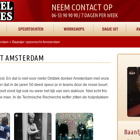
NEEM CONTACT OP
06-53 90 90 90 / 7 DAGEN PER WEEK
SPEURTOCHTEN
WORKSHOPS
DAGJE UIT
AV
erdam
»
Baantjer speurtocht Amsterdam
HT AMSTERDAM
est. En dat is niet voor niets! Ontdek donker Amsterdam met onze
er dat in de jaren 50 deed speur je in teams door de rosse buurt.
it vond ligt ook nu weer het lijk van een dakloze. Niet echt fris
e man. In de Technische Recherche koffer zitten de hulpstukken
Baant