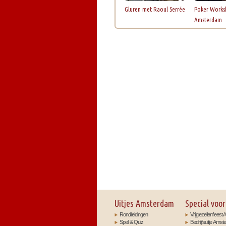
Gluren met Raoul Serrée
Poker Works
Amsterdam
Uitjes Amsterdam
Special voor
Rondleidingen
Vrijgezellenfees
Spel & Quiz
Bedrijfsuitje Ams