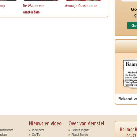
hop
De Wallen van
Avondje Ouwehoeren
Go
Amsterdam
g
Gec
Bekend v
Nieuws en video
Over van Aemstel
Bel met 
t Amsterdam
In de pers
BN’ers te gast
terdam
Op TV
Raoul Serrée
06-53