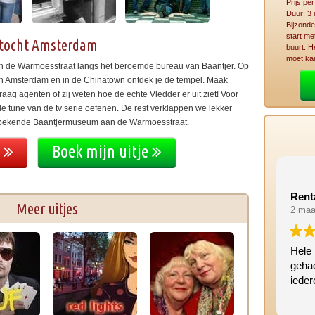
Prijs pe
Duur: 3 
Bijzond
start me
rtocht Amsterdam
buurt. H
moet kar
n de Warmoesstraat langs het beroemde bureau van Baantjer. Op
van Amsterdam en in de Chinatown ontdek je de tempel. Maak
aag agenten of zij weten hoe de echte Vledder er uit ziet! Voor
e tune van de tv serie oefenen. De rest verklappen we lekker
 het bekende Baantjermuseum aan de Warmoesstraat.
e
Boek mijn uitje
Rent
Meer uitjes
2 maa
Hele 
geha
iede