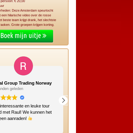
r persoon: € 20,00
uur
erheden: Deze Amsterdam speurtocht
t een hilarische video over de rosse
et beste team krijgt drank, het slechtste
aoken. Grote groepen krijgen korting.
Boek mijn uitje
al Group Trading Norway
Manon W
nden geleden
2 maanden geleden
interessante en leuke tour
Leuke gezellig tour. Nog nooit 
d met Raul! We kunnen het
deze plekken geweest!
reen aanraden!