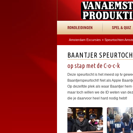
RONDLEIDINGEN
SPEL & QUIZ
Amsterdam Excursies
»
Speurtochten Amst
BAANTJER SPEURTOC
op stap met de C-o-c-k
Deze speurtocht is het meest op tv gewe
Baantjerspeurtocht! Net als Appie Baantj
Op dezelfde plek als waar Baantjer hem oo
maar toch willen we de ID weten van dez
die je daarvoor heel hard nodig hebt!