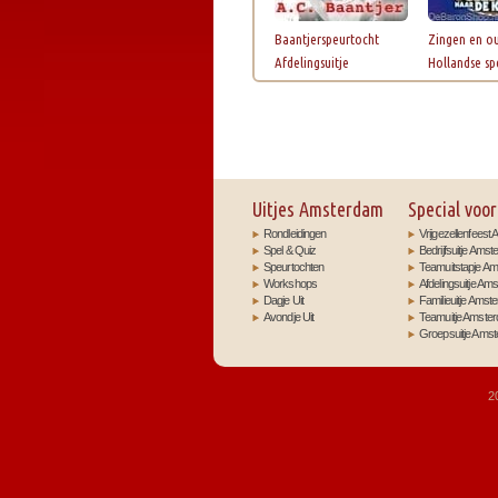
Baantjerspeurtocht
Zingen en o
Afdelingsuitje
Hollandse spe
Uitjes Amsterdam
Special voor
Rondleidingen
Vrijgezellenfees
Spel & Quiz
Bedrijfsuitje Ams
Speurtochten
Teamuitstapje A
Workshops
Afdelingsuitje Am
Dagje Uit
Familieuitje Amst
Avondje Uit
Teamuitje Amste
Groepsuitje Ams
2