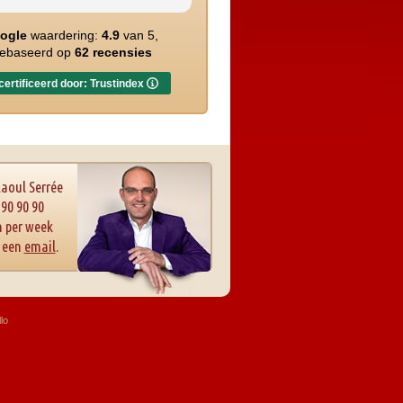
ogle
waardering:
4.9
van 5,
ebaseerd op
62 recensies
ertificeerd door: Trustindex
Raoul Serrée
 90 90 90
 per week
r een
email
.
lo