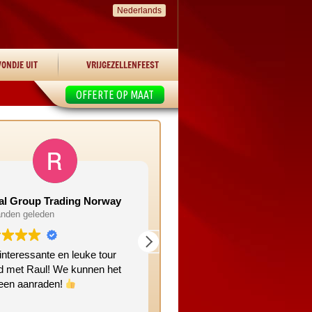
Nederlands
ONDJE UIT
VRIJGEZELLENFEEST
OFFERTE OP MAAT
al Group Trading Norway
Manon W
nden geleden
2 maanden geleden
interessante en leuke tour
Leuke gezellig tour. Nog nooit 
d met Raul! We kunnen het
deze plekken geweest!
reen aanraden!