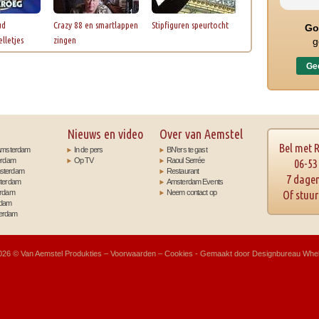
ud
Crazy 88 en smartlappen
Stipfiguren speurtocht
Go
lletjes
zingen
g
Gec
Nieuws en video
Over van Aemstel
Bel met 
t Amsterdam
In de pers
BN’ers te gast
terdam
Op TV
Raoul Serrée
06-53
msterdam
Restaurant
7 dagen
sterdam
Amsterdam Events
erdam
Neem contact op
Of stuu
rdam
terdam
026 ©
Van Aemstel Produkties
–
Voorwaarden
–
Cookies
- Gemaakt door
Designbureau Whel