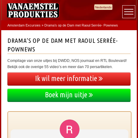
Nederlands
Amsterdam Excursies
»
Drama’s op de Dam met Raoul Serrée- Pownews
DRAMA’S OP DE DAM MET RAOUL SERRÉE-
POWNEWS
Compilage van onze uitjes bij DWDD, NOS journaal en RTL Boulevard!
Bekijk ook de overige 55 video’s en meer dan 70 persartikelen.
Ik wil meer informatie
Boek mijn uitje