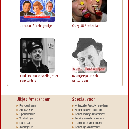
Jordaan Afdelingsuitje
Crazy 88 Amsterdam
Oud Hollandse spelletjes en
Baantjerspeurtocht
rondleiding
Amsterdam
Uitjes Amsterdam
Special voor
Rondleidingen
Vrijgezellenfeest Amsterdam
Spel & Quiz
Bedrijfsuitje Amsterdam
Speurtochten
Teamuitstapje Amsterdam
Workshops
Afdelingsuitje Amsterdam
Dagje Uit
Familieuitje Amsterdam
Avondje Uit
Teamuitje Amsterdam