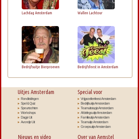
Lachdag Amsterdam
Wallen Lachtour
Bedrijfsuitje Bierproeven
Bedrijfsfeest in Amsterdam
Uitjes Amsterdam
Special voor
Rondleidingen
Vrijgezellenfeest Amsterdam
Spel & Quiz
Bedrijfsuitje Amsterdam
Speurtochten
Teamuitstapje Amsterdam
Workshops
Afdelingsuitje Amsterdam
Dagje Uit
Familieuitje Amsterdam
Avondje Uit
Teamuitje Amsterdam
Groepsuitje Amsterdam
Nieuws en video
Over van Aemstel