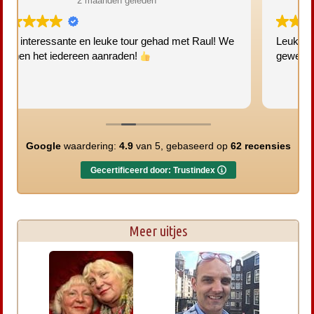
2 maanden geleden
 met Raul! We
Leuke gezellig tour. Nog nooit op deze plekke
geweest!
Google
waardering:
4.9
van 5,
gebaseerd op
62 recensies
Gecertificeerd door: Trustindex
Meer uitjes