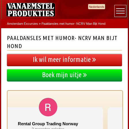
Nederlands
Amsterdam Excursies
»
Paaldansles met humor- NCRV Man Bijt Hond
PAALDANSLES MET HUMOR- NCRV MAN BIJT
HOND
Ik wil meer informatie
Boek mijn uitje
rway
Manon W