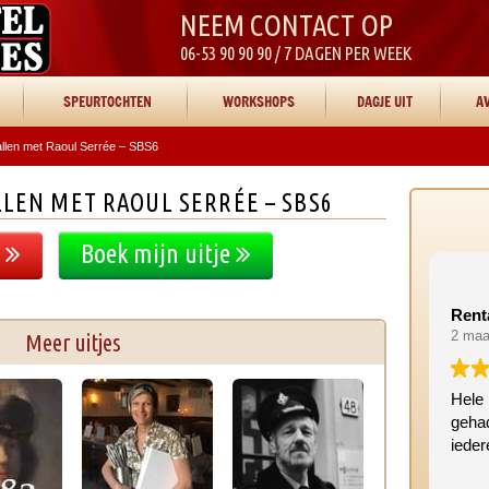
NEEM CONTACT OP
06-53 90 90 90 / 7 DAGEN PER WEEK
SPEURTOCHTEN
WORKSHOPS
DAGJE UIT
AV
llen met Raoul Serrée – SBS6
LEN MET RAOUL SERRÉE – SBS6
e
Boek mijn uitje
Rent
2 maa
Meer uitjes
Hele 
geha
iede