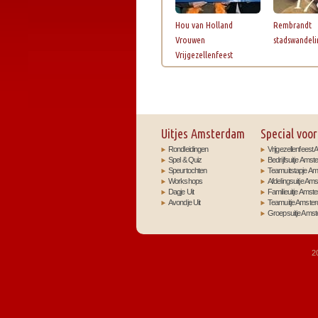
Hou van Holland
Rembrandt
Vrouwen
stadswandeli
Vrijgezellenfeest
Uitjes Amsterdam
Special voor
Rondleidingen
Vrijgezellenfees
Spel & Quiz
Bedrijfsuitje Ams
Speurtochten
Teamuitstapje A
Workshops
Afdelingsuitje Am
Dagje Uit
Familieuitje Amst
Avondje Uit
Teamuitje Amste
Groepsuitje Ams
2