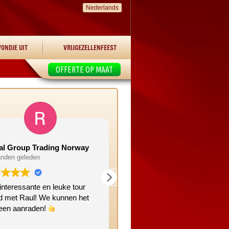
Nederlands
ONDJE UIT
VRIJGEZELLENFEEST
OFFERTE OP MAAT
al Group Trading Norway
Manon W
nden geleden
2 maanden geleden
interessante en leuke tour
Leuke gezellig tour. Nog nooit 
d met Raul! We kunnen het
deze plekken geweest!
reen aanraden!