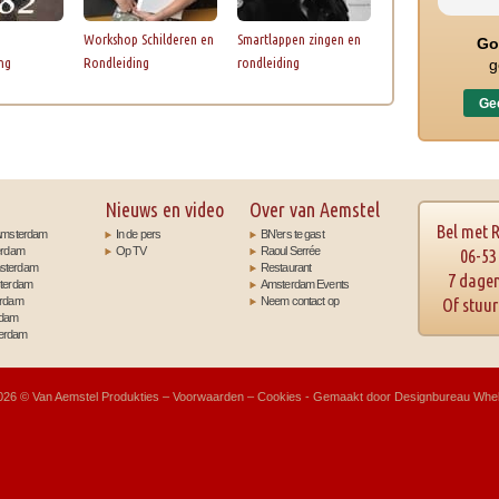
Workshop Schilderen en
Smartlappen zingen en
Go
ng
Rondleiding
rondleiding
g
Gec
Nieuws en video
Over van Aemstel
Bel met 
t Amsterdam
In de pers
BN’ers te gast
terdam
Op TV
Raoul Serrée
06-53
msterdam
Restaurant
7 dagen
sterdam
Amsterdam Events
erdam
Neem contact op
Of stuu
rdam
terdam
026 ©
Van Aemstel Produkties
–
Voorwaarden
–
Cookies
- Gemaakt door
Designbureau Whel