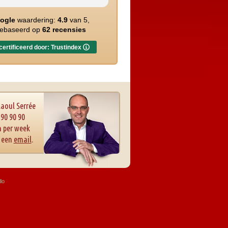
ogle
waardering:
4.9
van 5,
ebaseerd op
62 recensies
ertificeerd door: Trustindex
Raoul Serrée
 90 90 90
 per week
r een
email
.
lo