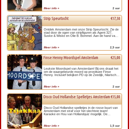
Meer info »
2 uur
Strip Speurtocht
€17,50
Ontdek Amsterdam met onze Strip Speurtocht. Zie de
stad door de ogen van stripfiguren als Agent 327,
Suske & Wiske en Olie B. Bommel. Aan de hand van
stripfiguren komt dit groepsuitje…
Meer info »
2,5 uur
Finse Henny Moordspel Amsterdam
€25,00
Leukste Moordspel van Amsterdam! Bij ons draait het
om de waargebeurde moord op prostituee Finse
Henny. Inclusief bekijken PD op de Zeedijk, hilarisch
script, karaoke en prof beeld/geluid.
Meer info »
2 uur
Disco Oud Hollandse Spelletjes Amsterdam
€15,00
Disco Oud Hollandse spelletjes in de rosse buurt van
Amsterdam met straf voor het slechtste team!
Karaoke en Hou van Hollandquiz mogelijk. De
sjoelbaan, stokvangen en het hamertjesspel zijn de
leukste oud…
Meer info »
1,5 uur