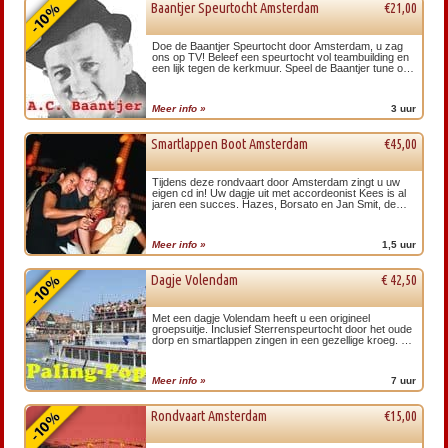
Baantjer Speurtocht Amsterdam
€21,00
Doe de Baantjer Speurtocht door Amsterdam, u zag
ons op TV! Beleef een speurtocht vol teambuilding en
een lijk tegen de kerkmuur. Speel de Baantjer tune op
een accordeon! Speurtocht met humor.
Meer info »
3 uur
Smartlappen Boot Amsterdam
€45,00
Tijdens deze rondvaart door Amsterdam zingt u uw
eigen cd in! Uw dagje uit met accordeonist Kees is al
jaren een succes. Hazes, Borsato en Jan Smit, de
teksten vind u in onze luxe boekjes.
Meer info »
1,5 uur
Dagje Volendam
€ 42,50
Met een dagje Volendam heeft u een origineel
groepsuitje. Inclusief Sterrenspeurtocht door het oude
dorp en smartlappen zingen in een gezellige kroeg. U
neemt meteen uw eigen cd op!
Meer info »
7 uur
Rondvaart Amsterdam
€15,00