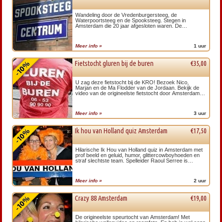
Wandeling door de Vredenburgersteeg, de
Waterpoortsteeg en de Spooksteeg. Stegen in
Amsterdam die 20 jaar afgesloten waren. De
bewoners wilden niet langer ’s ochtends struikelen
over junks.
Meer info »
1 uur
Fietstocht gluren bij de buren
€35,00
U zag deze fietstocht bij de KRO! Bezoek Nico,
Marjan en de Ma Flodder van de Jordaan. Bekijk de
video van de origineelste fietstocht door Amsterdam
inclusief een ontmoeting met bijzondere…
Meer info »
3 uur
Ik hou van Holland quiz Amsterdam
€17,50
Hilarische Ik Hou van Holland quiz in Amsterdam met
prof beeld en geluid, humor, glittercowboyhoeden en
straf slechtste team. Spelleider Raoul Serree is
bekend van TV en maakt ook van uw uitje een
onvergetelijk event.
Meer info »
2 uur
Crazy 88 Amsterdam
€19,00
De origineelste speurtocht van Amsterdam! Met