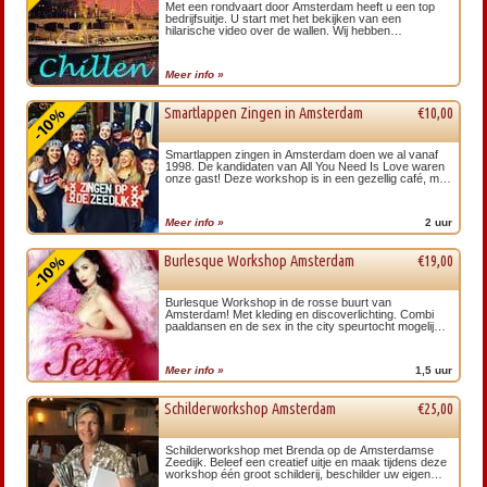
Met een rondvaart door Amsterdam heeft u een top
bedrijfsuitje. U start met het bekijken van een
hilarische video over de wallen. Wij hebben
rondvaartboten & luxere salonboten waarop u…
Meer info »
Smartlappen Zingen in Amsterdam
€10,00
Smartlappen zingen in Amsterdam doen we al vanaf
1998. De kandidaten van All You Need Is Love waren
onze gast! Deze workshop is in een gezellig café, met
geluidsopname. Zing nummers van Johnny Jordaan,
Hazes en Jan Smit!
Meer info »
2 uur
Burlesque Workshop Amsterdam
€19,00
Burlesque Workshop in de rosse buurt van
Amsterdam! Met kleding en discoverlichting. Combi
paaldansen en de sex in the city speurtocht mogelijk.
Verras je vriendinnen met deze onvergetelijke…
Meer info »
1,5 uur
Schilderworkshop Amsterdam
€25,00
Schilderworkshop met Brenda op de Amsterdamse
Zeedijk. Beleef een creatief uitje en maak tijdens deze
workshop één groot schilderij, beschilder uw eigen
doek, koe of een Amsterdammertje!