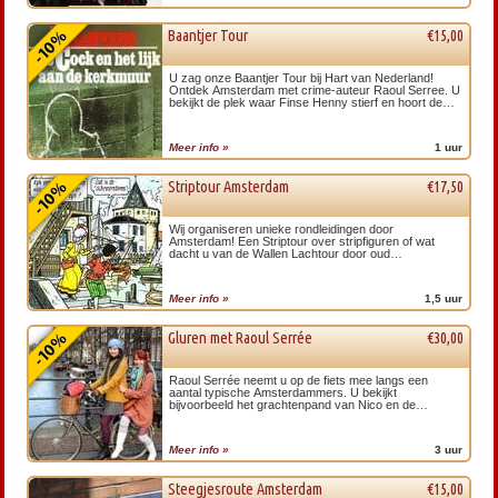
Baantjer Tour
€15,00
U zag onze Baantjer Tour bij Hart van Nederland!
Ontdek Amsterdam met crime-auteur Raoul Serree. U
bekijkt de plek waar Finse Henny stierf en hoort de
mooiste penozeverhalen.
Meer info »
1 uur
Striptour Amsterdam
€17,50
Wij organiseren unieke rondleidingen door
Amsterdam! Een Striptour over stripfiguren of wat
dacht u van de Wallen Lachtour door oud
Amsterdam? Inclusief verrassende groepsfoto.
Meer info »
1,5 uur
Gluren met Raoul Serrée
€30,00
Raoul Serrée neemt u op de fiets mee langs een
aantal typische Amsterdammers. U bekijkt
bijvoorbeeld het grachtenpand van Nico en de
hofjeswoning van Marjan. Als ze thuis gaan we ook
even…
Meer info »
3 uur
Steegjesroute Amsterdam
€15,00