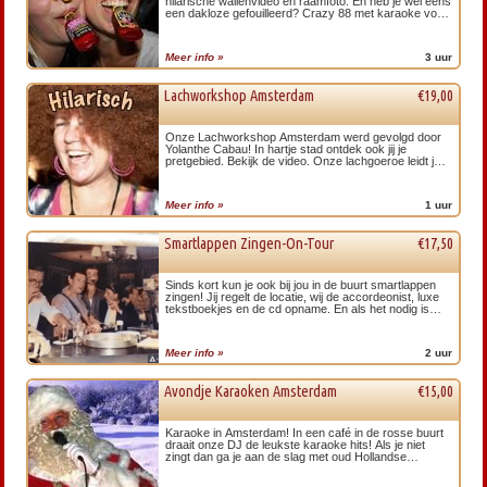
hilarische wallenvideo en raamfoto. En heb je wel eens
een dakloze gefouilleerd? Crazy 88 met karaoke voor
het slechtste team. En wat deed Rembrandt…
Meer info »
3 uur
Lachworkshop Amsterdam
€19,00
Onze Lachworkshop Amsterdam werd gevolgd door
Yolanthe Cabau! In hartje stad ontdek ook jij je
pretgebied. Bekijk de video. Onze lachgoeroe leidt je
rond in de wereld van de lach! Deze workshop…
Meer info »
1 uur
Smartlappen Zingen-On-Tour
€17,50
Sinds kort kun je ook bij jou in de buurt smartlappen
zingen! Jij regelt de locatie, wij de accordeonist, luxe
tekstboekjes en de cd opname. En als het nodig is
versieren we de boel met onze…
Meer info »
2 uur
Avondje Karaoken Amsterdam
€15,00
Karaoke in Amsterdam! In een café in de rosse buurt
draait onze DJ de leukste karaoke hits! Als je niet
zingt dan ga je aan de slag met oud Hollandse
spelletjes! De winnaar krijgt een fles.