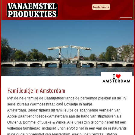
Nederlands
Familieuitje in Amsterdam
Met de hele familie de Baantjertoer langs de beroemde plekken uit de TV
serie: bureau Warmoesstraat, café Lowietje in hartje
Amsterdam. Beleef tijdens dit familieuitje de spannende verhalen van
Appie Baantjer of bezoek Amsterdam aan de hand van stripfiguren als
Olivier B. Bommel of Suske & Wiske. Alle uitjes zijn te combineren tot een
volledige familiedag, inclusief lunch en/of diner in een van de restaurants
in de oude binnenstad van Amsterdam, vlak bij het Centraal Station.