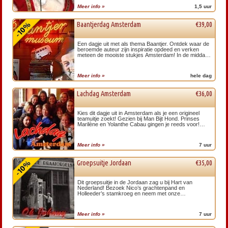
Meer info »
1,5 uur
Baantjerdag Amsterdam
€39,00
Een dagje uit met als thema Baantjer. Ontdek waar de
beroemde auteur zijn inspiratie opdeed en verken
meteen de mooiste stukjes Amsterdam! In de middag
gaat u aan de slag met een Moordspel.
Meer info »
hele dag
Lachdag Amsterdam
€36,00
Kies dit dagje uit in Amsterdam als je een origineel
teamuitje zoekt! Gezien bij Man Bijt Hond. Prinses
Marilène en Yolanthe Cabau gingen je reeds voor!
Inclusief Lachtour en smartlappen zingen, maak het
mee in Amsterdam!
Meer info »
7 uur
Groepsuitje Jordaan
€35,00
Dit groepsuitje in de Jordaan zag u bij Hart van
Nederland! Bezoek Nico’s grachtenpand en
Holleeder’s stamkroeg en neem met onze
accordeonist uw eigen smartlappen-cd op. Ontdek de
Jordaan met dit leukste groepsuitje!
Meer info »
7 uur