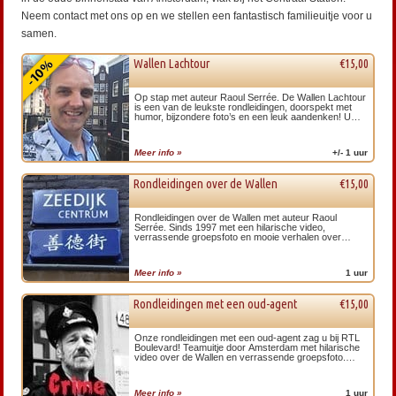
Neem contact met ons op en we stellen een fantastisch familieuitje voor u
samen.
Wallen Lachtour
€15,00
Op stap met auteur Raoul Serrée. De Wallen Lachtour
is een van de leukste rondleidingen, doorspekt met
humor, bijzondere foto’s en een leuk aandenken! Uw
rondleiding gaat over de wallen en…
Meer info »
+/- 1 uur
Rondleidingen over de Wallen
€15,00
Rondleidingen over de Wallen met auteur Raoul
Serrée. Sinds 1997 met een hilarische video,
verrassende groepsfoto en mooie verhalen over
bejaarde penoze en hoerenmadammen. Verken de
Wallen…
Meer info »
1 uur
Rondleidingen met een oud-agent
€15,00
Onze rondleidingen met een oud-agent zag u bij RTL
Boulevard! Teamuitje door Amsterdam met hilarische
video over de Wallen en verrassende groepsfoto.
Ontdek donker Amsterdam op ludieke wijze…
Meer info »
1 uur