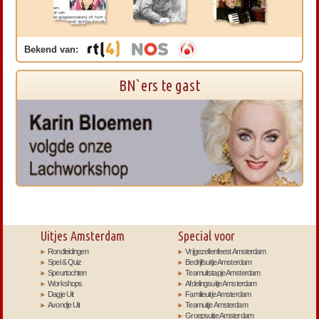
Bekend van:
BN`ers te gast
Uitjes Amsterdam
Special voor
Rondleidingen
Vrijgezellenfeest Amsterdam
Spel & Quiz
Bedrijfsuitje Amsterdam
Speurtochten
Teamuitstapje Amsterdam
Workshops
Afdelingsuitje Amsterdam
Dagje Uit
Familieuitje Amsterdam
Avondje Uit
Teamuitje Amsterdam
Groepsuitje Amsterdam