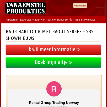
Nederlands
Amsterdam Excursies
»
Badr Hari Tour met Raoul Serrée – SBS Shownieuws
BADR HARI TOUR MET RAOUL SERRÉE – SBS
SHOWNIEUWS
Ik wil meer informatie
Boek mijn uitje
Rental Group Trading Norway