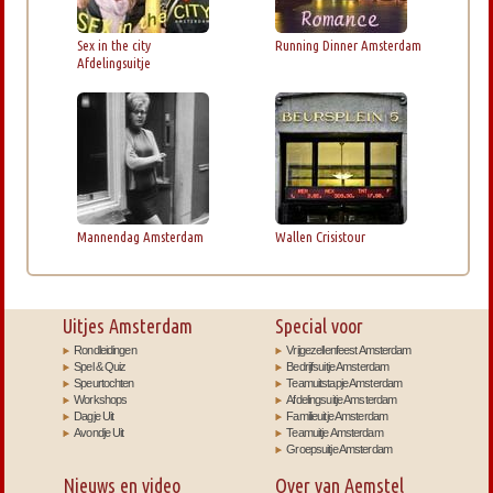
Sex in the city
Running Dinner Amsterdam
Afdelingsuitje
Mannendag Amsterdam
Wallen Crisistour
Uitjes Amsterdam
Special voor
Rondleidingen
Vrijgezellenfeest Amsterdam
Spel & Quiz
Bedrijfsuitje Amsterdam
Speurtochten
Teamuitstapje Amsterdam
Workshops
Afdelingsuitje Amsterdam
Dagje Uit
Familieuitje Amsterdam
Avondje Uit
Teamuitje Amsterdam
Groepsuitje Amsterdam
Nieuws en video
Over van Aemstel