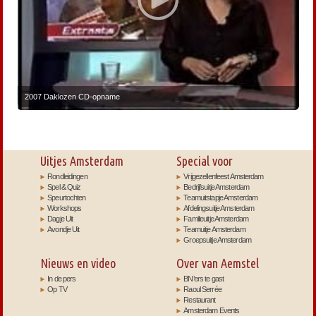
2007 Daklozen CD-opname
Uitjes Amsterdam
Special voor
Rondleidingen
Vrijgezellenfeest Amsterdam
Spel & Quiz
Bedrijfsuitje Amsterdam
Speurtochten
Teamuitstapje Amsterdam
Workshops
Afdelingsuitje Amsterdam
Dagje Uit
Familieuitje Amsterdam
Avondje Uit
Teamuitje Amsterdam
Groepsuitje Amsterdam
Nieuws en video
Over van Aemstel
In de pers
BN’ers te gast
Op TV
Raoul Serrée
Restaurant
Amsterdam Events