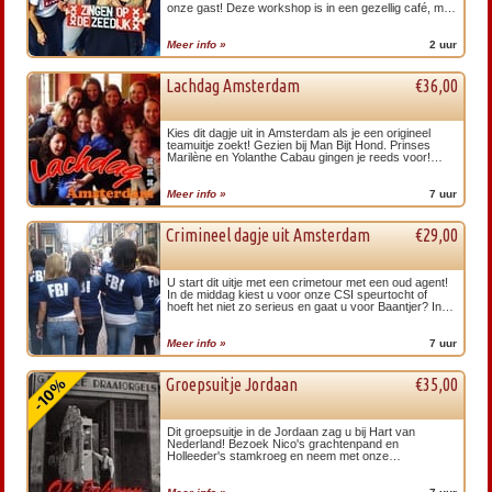
onze gast! Deze workshop is in een gezellig café, met
geluidsopname. Zing nummers van Johnny Jordaan,
Hazes en Jan Smit!
Meer info »
2 uur
Lachdag Amsterdam
€36,00
Kies dit dagje uit in Amsterdam als je een origineel
teamuitje zoekt! Gezien bij Man Bijt Hond. Prinses
Marilène en Yolanthe Cabau gingen je reeds voor!
Inclusief Lachtour en smartlappen zingen, maak het
mee in Amsterdam!
Meer info »
7 uur
Crimineel dagje uit Amsterdam
€29,00
U start dit uitje met een crimetour met een oud agent!
In de middag kiest u voor onze CSI speurtocht of
hoeft het niet zo serieus en gaat u voor Baantjer? In
alle gevallen ontdekt u op speelse wijze de rosse
buurt!
Meer info »
7 uur
Groepsuitje Jordaan
€35,00
Dit groepsuitje in de Jordaan zag u bij Hart van
Nederland! Bezoek Nico's grachtenpand en
Holleeder's stamkroeg en neem met onze
accordeonist uw eigen smartlappen-cd op. Ontdek de
Jordaan met dit leukste groepsuitje!