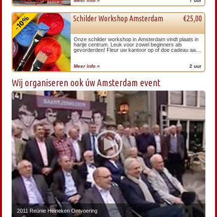
Meer info »
7 uur
Schilder Workshop Amsterdam
€25,00
Onze schilder workshop in Amsterdam vindt plaats in
hartje centrum. Leuk voor zowel beginners als
gevorderden! Fleur uw kantoor op of doe cadeau aan
de vrijgezel! Kies uit een doek, een olifant of gaat u
voor een koe?
Meer info »
2 uur
Wij organiseren ook úw
Amsterdam event
2011 Reünie Heineken Ontvoering