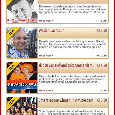
De meest originele speurtocht van Amsterdam! In
teams ga je net als Baantjer op zoek naar het dakloze
lijk tegen de kerkmuur. Durf jij te fouilleren? Dit en nog
veel gekkere opdrachten in de rosse buurt van
Amsterdam! Speel jij voor extra punten op een
accordeon?
Meer info »
3 uur
Wallen Lachtour
€15,00
De gids van deze Wallen rondleiding is auteur Raoul
Serree. Hij interviewde hoerenmadammen en bejaarde
penoze en dat leverde hilarische verhalen op! Een
Lachtour vol humor en een verrassende groepsfoto!
Meer info »
+/- 1 uur
Ik hou van Holland quiz Amsterdam
€17,50
Hilarische Ik Hou van Holland quiz in Amsterdam met
prof beeld en geluid, humor, glittercowboyhoeden en
straf slechtste team. Spelleider Raoul Serree is
bekend van TV en maakt ook van uw uitje een
onvergetelijk event.
Meer info »
2 uur
Smartlappen Zingen in Amsterdam
€10,00
Smartlappen zingen in Amsterdam doen we al vanaf
1998. De kandidaten van All You Need Is Love waren